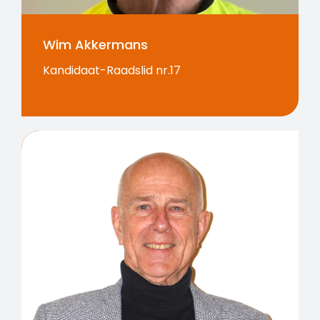
Wim Akkermans
Kandidaat-Raadslid nr.17