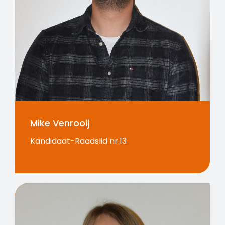
Mike Venrooij
Kandidaat-Raadslid nr.13