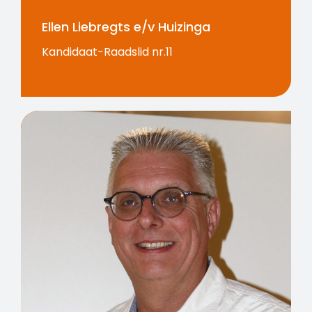
Ellen Liebregts e/v Huizinga
Kandidaat-Raadslid nr.11