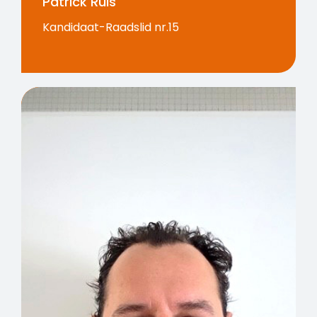
Patrick Ruis
Kandidaat-Raadslid nr.15