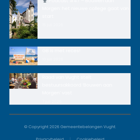
Podcast #47 – Bouwen aan
Morgen: het nieuwe college gaat van
start
15 juli 2026
GB is met reces!
10 juli 2026
Raad van Vught stelt
bestuursakkoord ‘Bouwen aan
Morgen’ vast
7 juli 2026
© Copyright 2026 Gemeentebelangen Vught.
Privacybeleid
Cookiebeleid