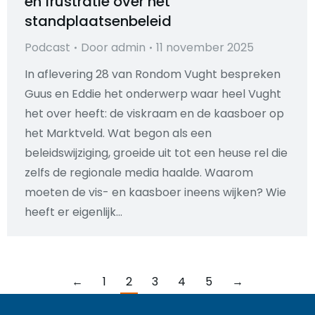
en frustratie over het
standplaatsenbeleid
Podcast
Door
admin
11 november 2025
In aflevering 28 van Rondom Vught bespreken
Guus en Eddie het onderwerp waar heel Vught
het over heeft: de viskraam en de kaasboer op
het Marktveld. Wat begon als een
beleidswijziging, groeide uit tot een heuse rel die
zelfs de regionale media haalde. Waarom
moeten de vis- en kaasboer ineens wijken? Wie
heeft er eigenlijk…
←
1
2
3
4
5
→