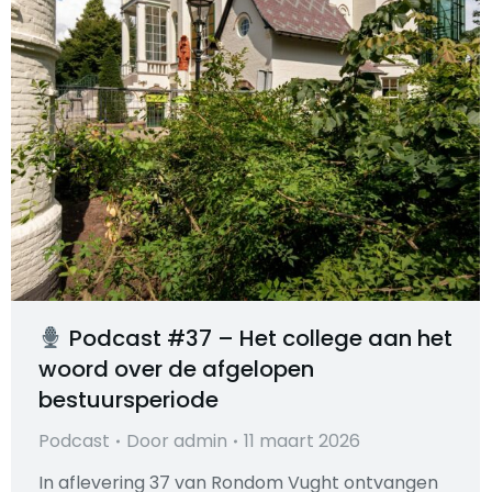
Podcast #37 – Het college aan het
woord over de afgelopen
bestuursperiode
Podcast
Door
admin
11 maart 2026
In aflevering 37 van Rondom Vught ontvangen