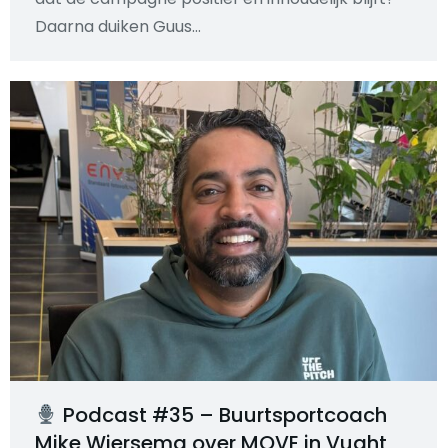
Daarna duiken Guus…
Podcast #35 – Buurtsportcoach
Mike Wiersema over MOVE in Vught