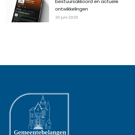
bestuursakkoord en actuele
ontwikkelingen
30 juni 2026