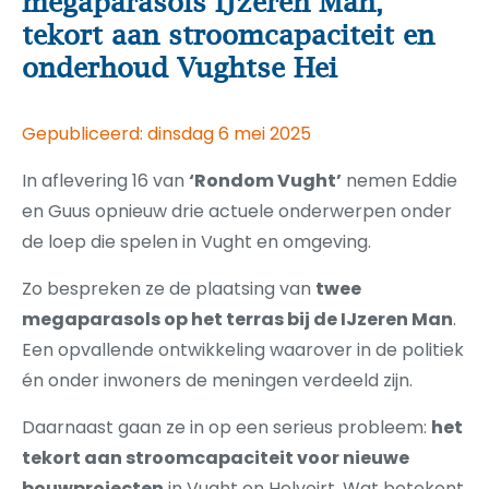
megaparasols IJzeren Man,
tekort aan stroomcapaciteit en
onderhoud Vughtse Hei
Gepubliceerd: dinsdag 6 mei 2025
In aflevering 16 van
‘Rondom Vught’
nemen Eddie
en Guus opnieuw drie actuele onderwerpen onder
de loep die spelen in Vught en omgeving.
Zo bespreken ze de plaatsing van
twee
megaparasols op het terras bij de IJzeren Man
.
Een opvallende ontwikkeling waarover in de politiek
én onder inwoners de meningen verdeeld zijn.
Daarnaast gaan ze in op een serieus probleem:
het
tekort aan stroomcapaciteit voor nieuwe
bouwprojecten
in Vught en Helvoirt. Wat betekent