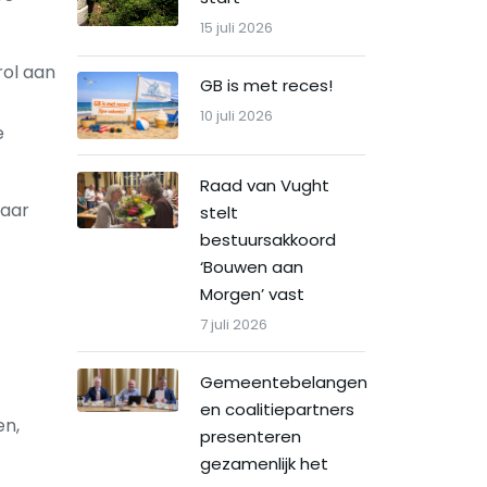
15 juli 2026
rol aan
GB is met reces!
10 juli 2026
e
Raad van Vught
maar
stelt
bestuursakkoord
‘Bouwen aan
Morgen’ vast
7 juli 2026
Gemeentebelangen
en coalitiepartners
en,
presenteren
gezamenlijk het