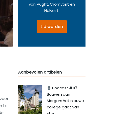
van Vught, Cromvoirt en
Helvoirt.
Lid worden
Aanbevolen artikelen
Podcast #47 –
Bouwen aan
voor
Morgen: het nieuwe
m te
college gaat van
De
start