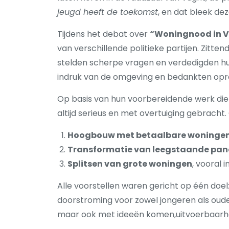
jeugd heeft de toekomst
, en dat bleek de
Tijdens het debat over
“Woningnood in V
van verschillende politieke partijen. Zitte
stelden scherpe vragen en verdedigden hu
indruk van de omgeving en bedankten opre
Op basis van hun voorbereidende werk diende
altijd serieus en met overtuiging gebracht
Hoogbouw met betaalbare woninge
Transformatie van leegstaande pa
Splitsen van grote woningen
, vooral 
Alle voorstellen waren gericht op één doe
doorstroming voor zowel jongeren als ouder
maar ook met ideeën komen,uitvoerbaarheid