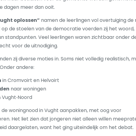
ze dagen meer dan ooit.
ught oplossen”
namen de leerlingen vol overtuiging de 
nd op de stoelen van de democratie voerden zij het woord,
n standpunten. Veel leerlingen waren zichtbaar onder d
cht voor de uitnodiging.
n zij diverse moties in. Soms niet volledig realistisch, 
. Onder andere:
n
in Cromvoirt en Helvoirt
nden
naar woningen
in Vught‑Noord
l: de woningnood in Vught aanpakken, met oog voor
en. Het liet zien dat jongeren niet alleen willen meeprat
 daargelaten, want het ging uiteindelijk om het debat.